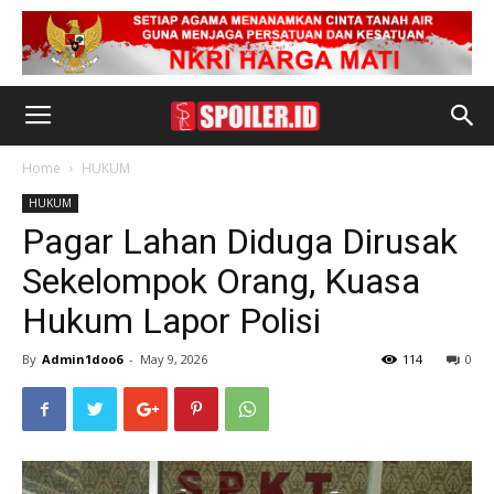
Home
HUKUM
HUKUM
Pagar Lahan Diduga Dirusak
Sekelompok Orang, Kuasa
Hukum Lapor Polisi
By
Admin1doo6
-
May 9, 2026
114
0