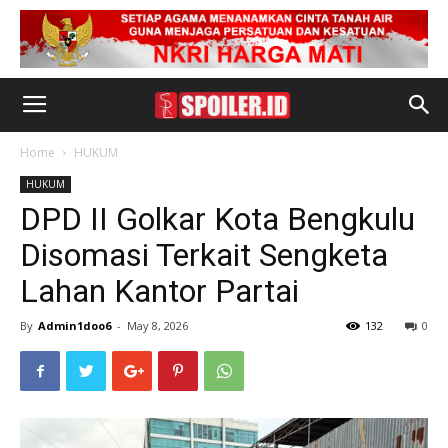
Home
HUKUM
HUKUM
DPD II Golkar Kota Bengkulu
Disomasi Terkait Sengketa
Lahan Kantor Partai
By
Admin1doo6
-
May 8, 2026
132
0