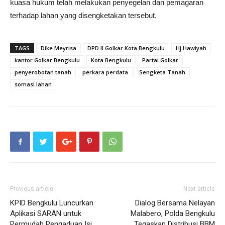
kuasa hukum telah melakukan penyegelan dan pemagaran
terhadap lahan yang disengketakan tersebut.
TAGS
Dike Meyrisa
DPD II Golkar Kota Bengkulu
Hj Hawiyah
kantor Golkar Bengkulu
Kota Bengkulu
Partai Golkar
penyerobotan tanah
perkara perdata
Sengketa Tanah
somasi lahan
Previous article
Next article
KPID Bengkulu Luncurkan
Dialog Bersama Nelayan
Aplikasi SARAN untuk
Malabero, Polda Bengkulu
Permudah Pengaduan Isi
Tegaskan Distribusi BBM