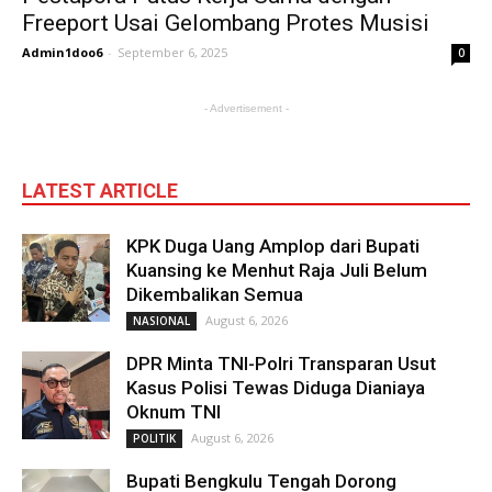
Freeport Usai Gelombang Protes Musisi
Admin1doo6
-
September 6, 2025
0
- Advertisement -
LATEST ARTICLE
KPK Duga Uang Amplop dari Bupati
Kuansing ke Menhut Raja Juli Belum
Dikembalikan Semua
August 6, 2026
NASIONAL
DPR Minta TNI-Polri Transparan Usut
Kasus Polisi Tewas Diduga Dianiaya
Oknum TNI
August 6, 2026
POLITIK
Bupati Bengkulu Tengah Dorong