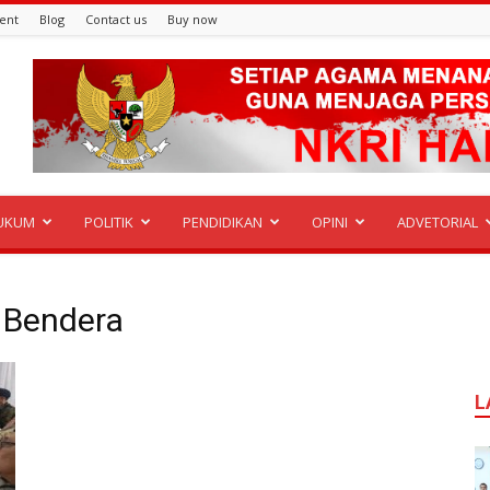
ent
Blog
Contact us
Buy now
UKUM
POLITIK
PENDIDIKAN
OPINI
ADVETORIAL
 Bendera
L