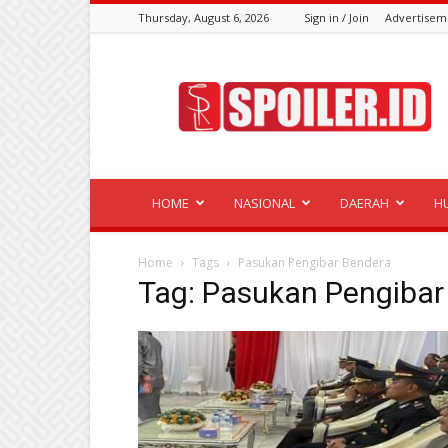
Thursday, August 6, 2026
Sign in / Join
Advertisem
Spoiler.id
HOME
NASIONAL
DAERAH
H
Home
Tags
Pasukan Pengibar Bendera
Tag: Pasukan Pengibar