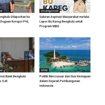
ed
Uncategorized
ngkulu Dilaporkan ke
Saluran Aspirasi Masyarakat melalui
t Dugaan Korupsi PHL
Lapor Bu Kareg Bengkulu untuk
Program MBG
ed
OPINI
irut Bank Bengkulu
Politik Mercusuar dan Ilusi Kemajuan
e OJK
dalam Sejarah Pembangunan
Indonesia