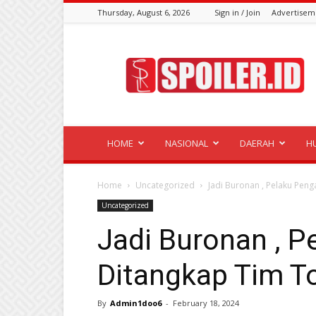
Thursday, August 6, 2026
Sign in / Join
Advertisem
Spoiler.id
HOME
NASIONAL
DAERAH
H
Home
Uncategorized
Jadi Buronan , Pelaku Peng
Uncategorized
Jadi Buronan , 
Ditangkap Tim To
By
Admin1doo6
-
February 18, 2024