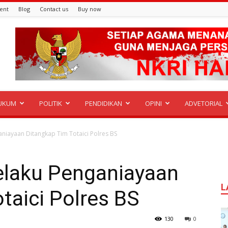
ent
Blog
Contact us
Buy now
UKUM
POLITIK
PENDIDIKAN
OPINI
ADVETORIAL
aniayaan Ditangkap Tim Totaici Polres BS
Pelaku Penganiayaan
L
taici Polres BS
130
0