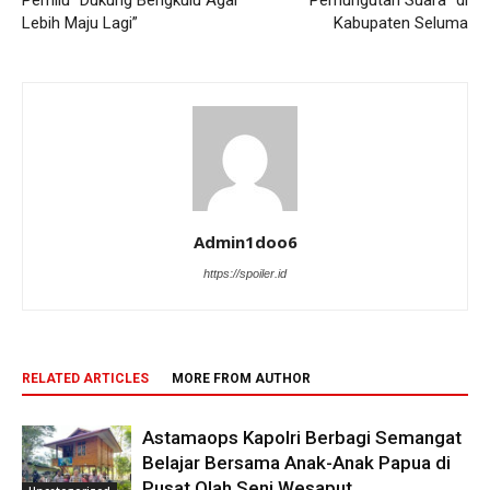
Pemilu “Dukung Bengkulu Agar
Pemungutan Suara” di
Lebih Maju Lagi”
Kabupaten Seluma
Admin1doo6
https://spoiler.id
RELATED ARTICLES
MORE FROM AUTHOR
Astamaops Kapolri Berbagi Semangat
Belajar Bersama Anak-Anak Papua di
Pusat Olah Seni Wesaput