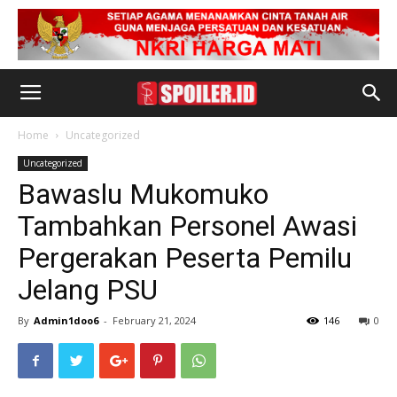
Home
Uncategorized
Uncategorized
Bawaslu Mukomuko
Tambahkan Personel Awasi
Pergerakan Peserta Pemilu
Jelang PSU
By
Admin1doo6
-
February 21, 2024
146
0