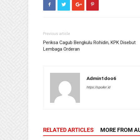
Previous article
Periksa Cagub Bengkulu Rohidin, KPK Disebut
Lembaga Orderan
Admin1doo6
https://spoiler.id
RELATED ARTICLES
MORE FROM A