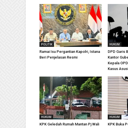
POLITIK
HUKUM
Ramai Isu Pergantian Kapolri, Istana
DPD Garis 
Beri Penjelasan Resmi
Kantor Gub
Kepala OPD 
Kasus Asusi
HUKUM
HUKUM
KPK Geledah Rumah Mantan Pj Wali
KPK Buka Pe