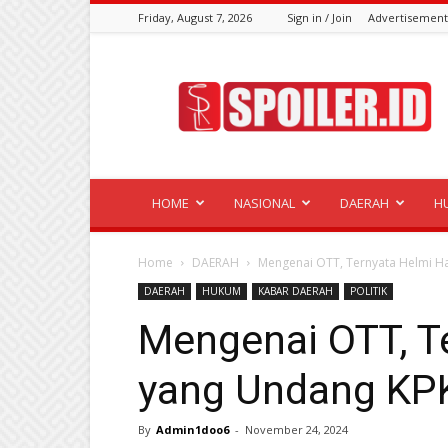
Friday, August 7, 2026
Sign in / Join
Advertisement
Spoiler.id
HOME
NASIONAL
DAERAH
H
Home
DAERAH
Mengenai OTT, Ternyata Helmi H
DAERAH
HUKUM
KABAR DAERAH
POLITIK
Mengenai OTT, T
yang Undang KPK
By
Admin1doo6
-
November 24, 2024