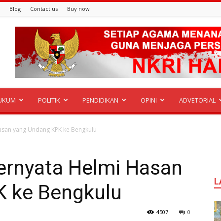
Blog
Contact us
Buy now
UKUM
POLITIK
PENDIDIKAN
OPINI
ADVETORIAL
asan yang Undang KPK ke Bengkulu
ernyata Helmi Hasan
L
 ke Bengkulu
4507
0