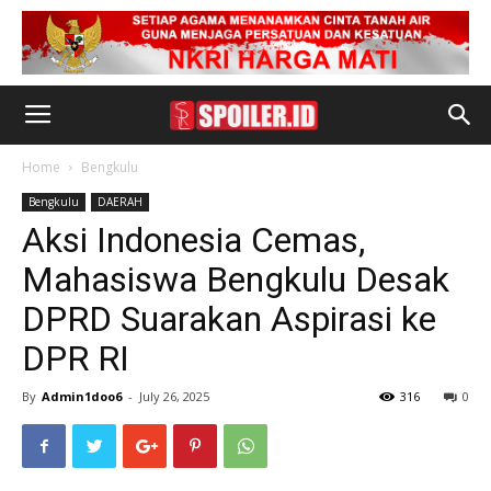
Home
Bengkulu
Bengkulu
DAERAH
Aksi Indonesia Cemas,
Mahasiswa Bengkulu Desak
DPRD Suarakan Aspirasi ke
DPR RI
By
Admin1doo6
-
July 26, 2025
316
0