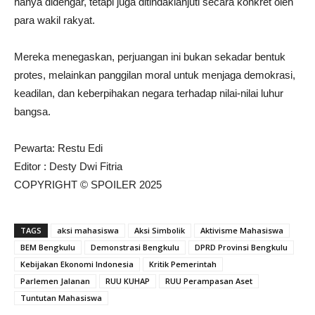
hanya didengar, tetapi juga ditindaklanjuti secara konkret oleh
para wakil rakyat.
Mereka menegaskan, perjuangan ini bukan sekadar bentuk
protes, melainkan panggilan moral untuk menjaga demokrasi,
keadilan, dan keberpihakan negara terhadap nilai-nilai luhur
bangsa.
Pewarta: Restu Edi
Editor : Desty Dwi Fitria
COPYRIGHT © SPOILER 2025
TAGS
aksi mahasiswa
Aksi Simbolik
Aktivisme Mahasiswa
BEM Bengkulu
Demonstrasi Bengkulu
DPRD Provinsi Bengkulu
Kebijakan Ekonomi Indonesia
Kritik Pemerintah
Parlemen Jalanan
RUU KUHAP
RUU Perampasan Aset
Tuntutan Mahasiswa