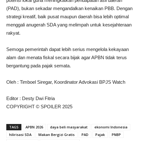
potensi lokal guna meningkatkan pendapatan asli daerah
(PAD), bukan sekadar mengandalkan kenaikan PBB. Dengan
strategi kreatif, baik pusat maupun daerah bisa lebih optimal
menggali anugerah SDA yang melimpah untuk kesejahteraan
rakyat.
Semoga pemerintah dapat lebih serius mengelola kekayaan
alam dan menata fiskal secara bijak agar APBN tidak terus
bergantung pada pajak semata.
Oleh : Timboel Siregar, Koordinator Advokasi BPJS Watch
Editor : Desty Dwi Fitria
COPYRIGHT © SPOILER 2025
TAGS
APBN 2026
daya beli masyarakat
ekonomi Indonesia
hilirisasi SDA
Makan Bergizi Gratis
PAD
Pajak
PNBP