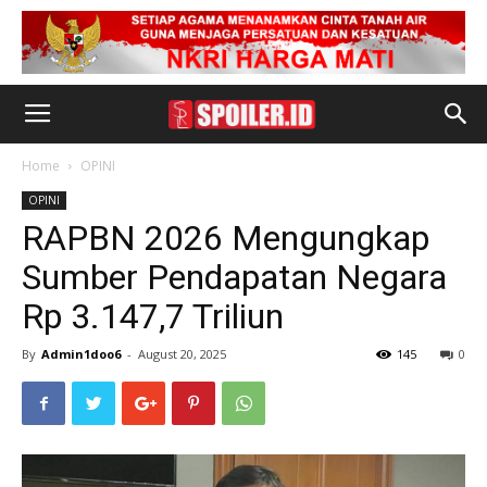
Home
OPINI
OPINI
RAPBN 2026 Mengungkap
Sumber Pendapatan Negara
Rp 3.147,7 Triliun
By
Admin1doo6
-
August 20, 2025
145
0