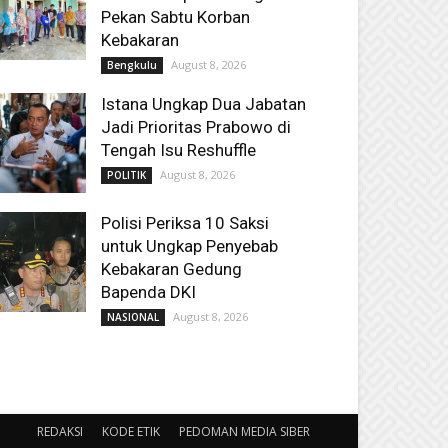
Pekan Sabtu Korban
Kebakaran
August 8, 2026
Bengkulu
Istana Ungkap Dua Jabatan
Jadi Prioritas Prabowo di
Tengah Isu Reshuffle
August 8, 2026
POLITIK
Polisi Periksa 10 Saksi
untuk Ungkap Penyebab
Kebakaran Gedung
Bapenda DKI
August 8, 2026
NASIONAL
REDAKSI
KODE ETIK
PEDOMAN MEDIA SIBER