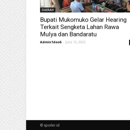
DAERAH
Bupati Mukomuko Gelar Hearing
Terkait Sengketa Lahan Rawa
Mulya dan Bandaratu
Admin1doo6
-
June 13, 2025
© spoiler.id