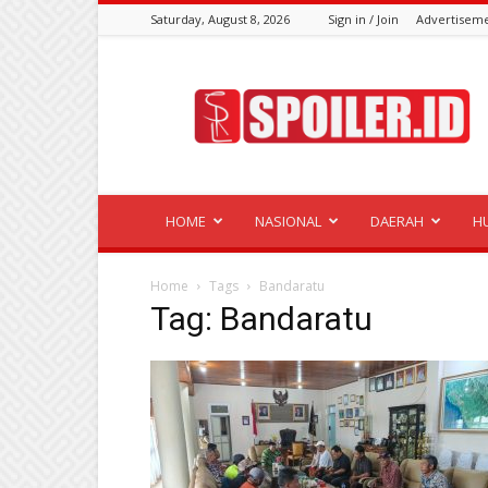
Saturday, August 8, 2026
Sign in / Join
Advertisem
Spoiler.id
HOME
NASIONAL
DAERAH
H
Home
Tags
Bandaratu
Tag: Bandaratu