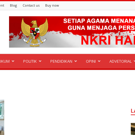
ent
Blog
Contact us
Buy now
UKUM
POLITIK
PENDIDIKAN
OPINI
ADVETORIAL
L