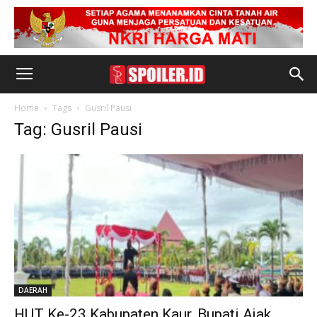
Home
Tags
Gusril Pausi
Tag: Gusril Pausi
DAERAH
HUT Ke-23 Kabupaten Kaur, Bupati Ajak