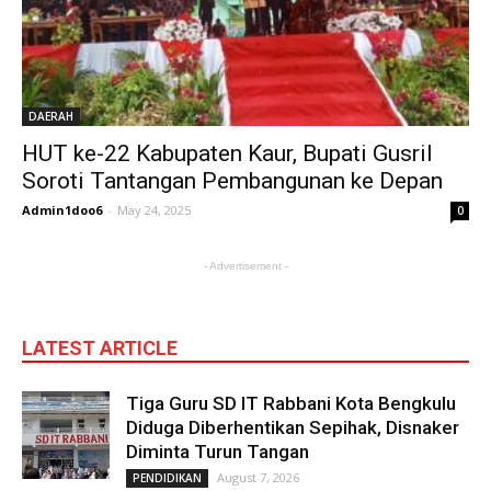
DAERAH
HUT ke-22 Kabupaten Kaur, Bupati Gusril
Soroti Tantangan Pembangunan ke Depan
Admin1doo6
-
May 24, 2025
0
- Advertisement -
LATEST ARTICLE
Tiga Guru SD IT Rabbani Kota Bengkulu
Diduga Diberhentikan Sepihak, Disnaker
Diminta Turun Tangan
August 7, 2026
PENDIDIKAN