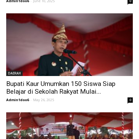
Admin1doo6
-
June 10, 2025
0
DAERAH
Bupati Kaur Umumkan 150 Siswa Siap
Belajar di Sekolah Rakyat Mulai...
Admin1doo6
-
May 26, 2025
0