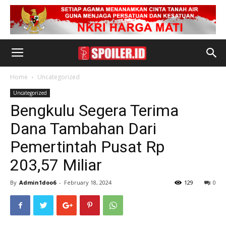
Home
Uncategorized
Uncategorized
Bengkulu Segera Terima
Dana Tambahan Dari
Pemertintah Pusat Rp
203,57 Miliar
By
Admin1doo6
-
February 18, 2024
129
0