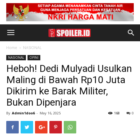
Home
NASIONAL
NASIONAL
OPINI
Heboh! Dedi Mulyadi Usulkan
Maling di Bawah Rp10 Juta
Dikirim ke Barak Militer,
Bukan Dipenjara
By
Admin1doo6
-
May 16, 2025
168
0