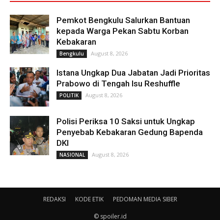
Pemkot Bengkulu Salurkan Bantuan
kepada Warga Pekan Sabtu Korban
Kebakaran
August 8, 2026
Bengkulu
Istana Ungkap Dua Jabatan Jadi Prioritas
Prabowo di Tengah Isu Reshuffle
August 8, 2026
POLITIK
Polisi Periksa 10 Saksi untuk Ungkap
Penyebab Kebakaran Gedung Bapenda
DKI
August 8, 2026
NASIONAL
REDAKSI
KODE ETIK
PEDOMAN MEDIA SIBER
© spoiler.id