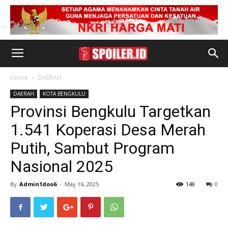
Home
DAERAH
DAERAH
KOTA BENGKULU
Provinsi Bengkulu Targetkan
1.541 Koperasi Desa Merah
Putih, Sambut Program
Nasional 2025
By
Admin1doo6
-
May 16, 2025
148
0