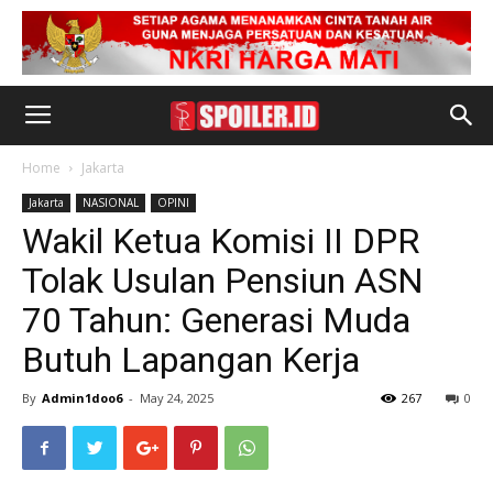
Home
Jakarta
Jakarta
NASIONAL
OPINI
Wakil Ketua Komisi II DPR
Tolak Usulan Pensiun ASN
70 Tahun: Generasi Muda
Butuh Lapangan Kerja
By
Admin1doo6
-
May 24, 2025
267
0