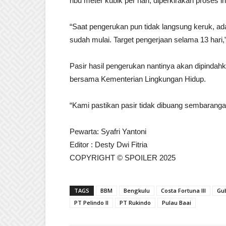
ribu meter kubik per hari, diperkirakan proses
“Saat pengerukan pun tidak langsung keruk, ada
sudah mulai. Target pengerjaan selama 13 hari,”
Pasir hasil pengerukan nantinya akan dipindah
bersama Kementerian Lingkungan Hidup.
“Kami pastikan pasir tidak dibuang sembarangan
Pewarta: Syafri Yantoni
Editor : Desty Dwi Fitria
COPYRIGHT © SPOILER 2025
TAGS
BBM
Bengkulu
Costa Fortuna III
Gu
PT Pelindo II
PT Rukindo
Pulau Baai