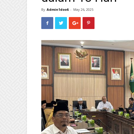
By
Admin1doo6
-
May 26, 2025