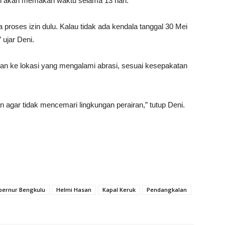
 ini akan memakan waktu selama 13 hari.
 proses izin dulu. Kalau tidak ada kendala tanggal 30 Mei
 ujar Deni.
kan ke lokasi yang mengalami abrasi, sesuai kesepakatan
 agar tidak mencemari lingkungan perairan,” tutup Deni.
bernur Bengkulu
Helmi Hasan
Kapal Keruk
Pendangkalan