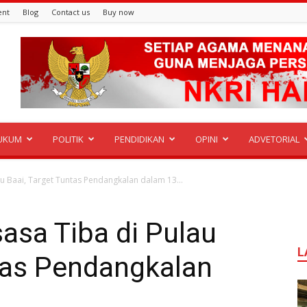
ent
Blog
Contact us
Buy now
UKUM
POLITIK
PENDIDIKAN
OPINI
ADVETORIAL
au Baai, Target Tuntas Pendangkalan dalam 13...
asa Tiba di Pulau
L
tas Pendangkalan