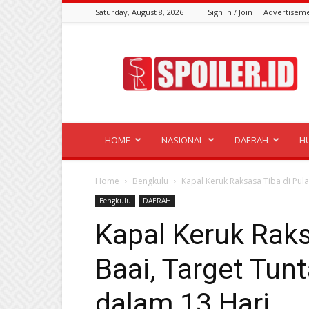
Saturday, August 8, 2026
Sign in / Join
Advertisem
Spoiler.id
HOME
NASIONAL
DAERAH
H
Home
Bengkulu
Kapal Keruk Raksasa Tiba di Pul
Bengkulu
DAERAH
Kapal Keruk Raks
Baai, Target Tun
dalam 13 Hari