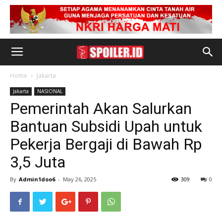
Home
Jakarta
Jakarta
NASIONAL
Pemerintah Akan Salurkan
Bantuan Subsidi Upah untuk
Pekerja Bergaji di Bawah Rp
3,5 Juta
By
Admin1doo6
-
May 26, 2025
309
0