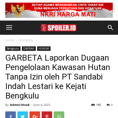
Home
Bengkulu
Bengkulu
DAERAH
HUKUM
GARBETA Laporkan Dugaan
Pengelolaan Kawasan Hutan
Tanpa Izin oleh PT Sandabi
Indah Lestari ke Kejati
Bengkulu
By
Admin1doo6
-
June 4, 2025
143
0