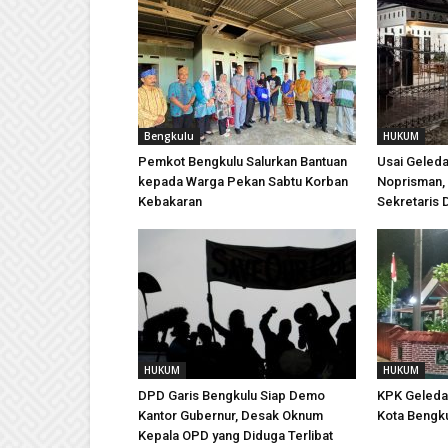
Bengkulu
HUKUM
Pemkot Bengkulu Salurkan Bantuan
Usai Geleda
kepada Warga Pekan Sabtu Korban
Noprisman, 
Kebakaran
Sekretaris
HUKUM
HUKUM
DPD Garis Bengkulu Siap Demo
KPK Geleda
Kantor Gubernur, Desak Oknum
Kota Bengku
Kepala OPD yang Diduga Terlibat