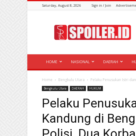
Saturday, August 8, 2026
Sign in / Join
Advertisem
Spoiler.id
HOME
NASIONAL
DAERAH
H
Home
Bengkulu Utara
Pelaku Penusukan Istri dan
Bengkulu Utara
DAERAH
HUKUM
Pelaku Penusukan
Kandung di Beng
Polisi, Dua Korb