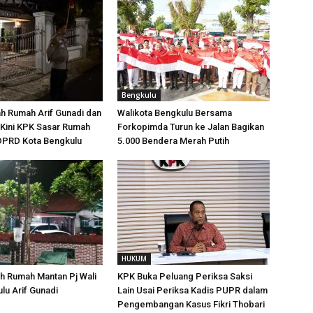
Bengkulu
h Rumah Arif Gunadi dan
Walikota Bengkulu Bersama
Kini KPK Sasar Rumah
Forkopimda Turun ke Jalan Bagikan
 DPRD Kota Bengkulu
5.000 Bendera Merah Putih
HUKUM
h Rumah Mantan Pj Wali
KPK Buka Peluang Periksa Saksi
lu Arif Gunadi
Lain Usai Periksa Kadis PUPR dalam
Pengembangan Kasus Fikri Thobari