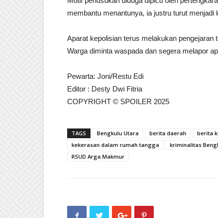
Motif penusukan diduga dipicu oleh pertengkara
membantu menantunya, ia justru turut menjadi
Aparat kepolisian terus melakukan pengejaran t
Warga diminta waspada dan segera melapor apa
Pewarta: Joni/Restu Edi
Editor : Desty Dwi Fitria
COPYRIGHT © SPOILER 2025
TAGS
Bengkulu Utara
berita daerah
berita 
kekerasan dalam rumah tangga
kriminalitas Beng
RSUD Arga Makmur