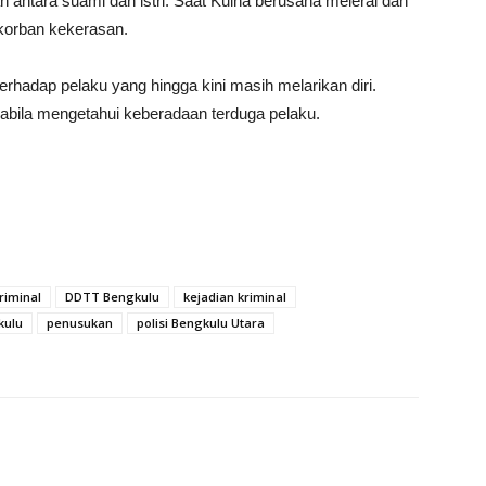
n antara suami dan istri. Saat Kulna berusaha melerai dan
 korban kekerasan.
erhadap pelaku yang hingga kini masih melarikan diri.
bila mengetahui keberadaan terduga pelaku.
kriminal
DDTT Bengkulu
kejadian kriminal
kulu
penusukan
polisi Bengkulu Utara