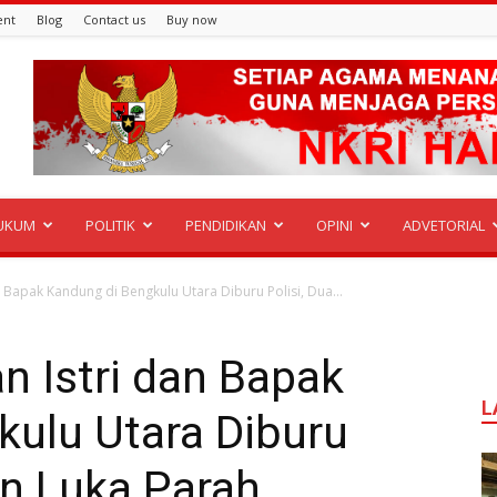
ent
Blog
Contact us
Buy now
UKUM
POLITIK
PENDIDIKAN
OPINI
ADVETORIAL
 Bapak Kandung di Bengkulu Utara Diburu Polisi, Dua...
 Istri dan Bapak
L
kulu Utara Diburu
an Luka Parah