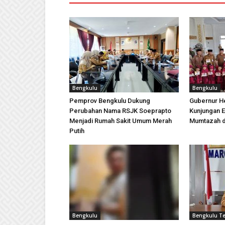
Bengkulu
Bengkulu
Pemprov Bengkulu Dukung
Gubernur H
Perubahan Nama RSJK Soeprapto
Kunjungan E
Menjadi Rumah Sakit Umum Merah
Mumtazah d
Putih
Bengkulu
Bengkulu T