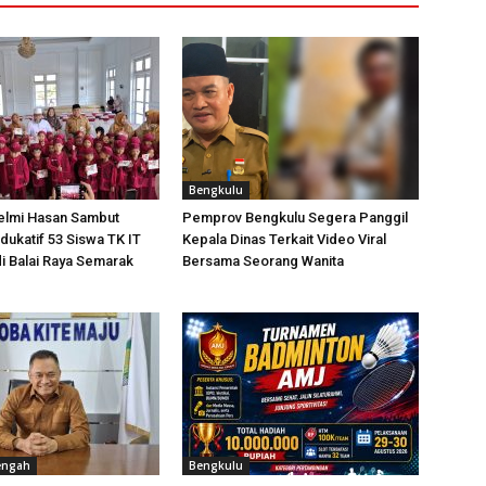
Bengkulu
elmi Hasan Sambut
Pemprov Bengkulu Segera Panggil
dukatif 53 Siswa TK IT
Kepala Dinas Terkait Video Viral
i Balai Raya Semarak
Bersama Seorang Wanita
engah
Bengkulu