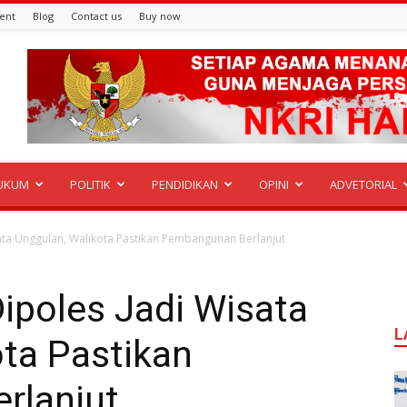
ent
Blog
Contact us
Buy now
UKUM
POLITIK
PENDIDIKAN
OPINI
ADVETORIAL
ata Unggulan, Walikota Pastikan Pembangunan Berlanjut
ipoles Jadi Wisata
L
ta Pastikan
rlanjut