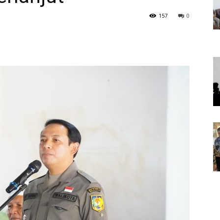
157
0