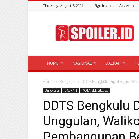
Thursday, August 6, 2026
Sign in / Join
Advertisem
Spoiler.id
HOME
NASIONAL
DAERAH
H
Home
Bengkulu
DDTS Bengkulu Dipoles Jadi Wis
Bengkulu
DAERAH
KOTA BENGKULU
DDTS Bengkulu D
Unggulan, Waliko
Pembangunan Be