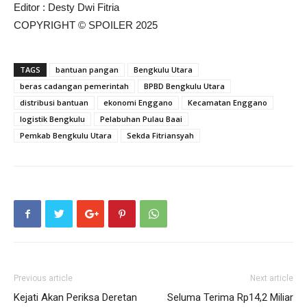
Editor : Desty Dwi Fitria
COPYRIGHT © SPOILER 2025
TAGS
bantuan pangan
Bengkulu Utara
beras cadangan pemerintah
BPBD Bengkulu Utara
distribusi bantuan
ekonomi Enggano
Kecamatan Enggano
logistik Bengkulu
Pelabuhan Pulau Baai
Pemkab Bengkulu Utara
Sekda Fitriansyah
Previous article
Next article
Kejati Akan Periksa Deretan
Seluma Terima Rp14,2 Miliar