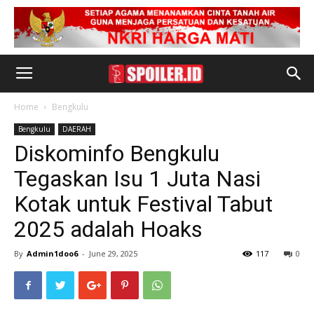
Home
Bengkulu
Bengkulu
DAERAH
Diskominfo Bengkulu
Tegaskan Isu 1 Juta Nasi
Kotak untuk Festival Tabut
2025 adalah Hoaks
By
Admin1doo6
-
June 29, 2025
117
0