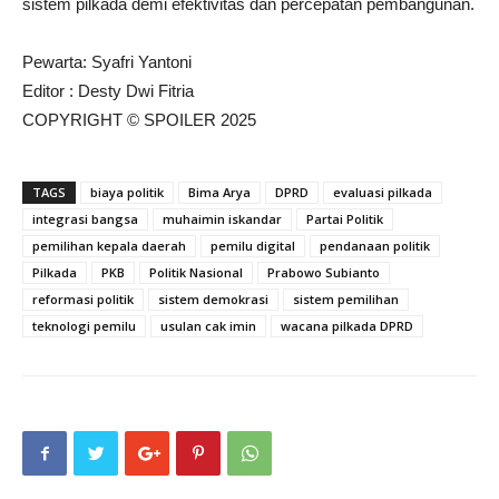
sistem pilkada demi efektivitas dan percepatan pembangunan.
Pewarta: Syafri Yantoni
Editor : Desty Dwi Fitria
COPYRIGHT © SPOILER 2025
TAGS
biaya politik
Bima Arya
DPRD
evaluasi pilkada
integrasi bangsa
muhaimin iskandar
Partai Politik
pemilihan kepala daerah
pemilu digital
pendanaan politik
Pilkada
PKB
Politik Nasional
Prabowo Subianto
reformasi politik
sistem demokrasi
sistem pemilihan
teknologi pemilu
usulan cak imin
wacana pilkada DPRD