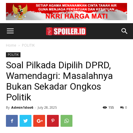
Home
POLITIK
POLITIK
Soal Pilkada Dipilih DPRD,
Wamendagri: Masalahnya
Bukan Sekadar Ongkos
Politik
By
Admin1doo6
-
July 28, 2025
155
0