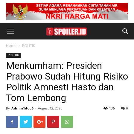
Home
POLITIK
POLITIK
Menkumham: Presiden
Prabowo Sudah Hitung Risiko
Politik Amnesti Hasto dan
Tom Lembong
By
Admin1doo6
-
August 12, 2025
136
0