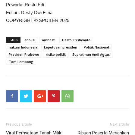
Pewarta: Restu Edi
Editor : Desty Dwi Fitria
COPYRIGHT © SPOILER 2025
TAGS
abolisi
amnesti
Hasto Kristiyanto
hukum Indonesia
keputusan presiden
Politik Nasional
Presiden Prabowo
risiko politik
Supratman Andi Agtas
Tom Lembong
Previous article
Next article
Viral Pernyataan Tanah Milik
Ribuan Peserta Meriahkan