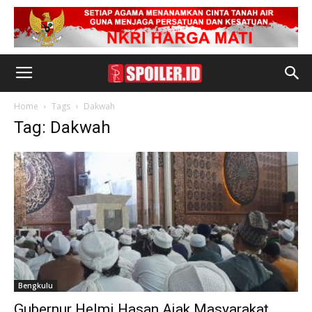
Home
Tags
Dakwah
Tag: Dakwah
Bengkulu
Gubernur Helmi Hasan Ajak Masyarakat