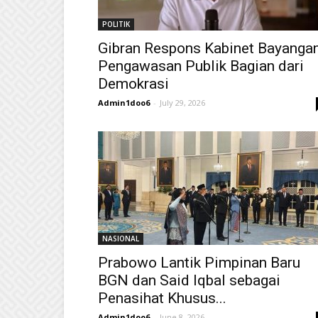
POLITIK
Gibran Respons Kabinet Bayangan
Pengawasan Publik Bagian dari
Demokrasi
Admin1doo6
-
July 29, 2026
NASIONAL
Prabowo Lantik Pimpinan Baru
BGN dan Said Iqbal sebagai
Penasihat Khusus...
Admin1doo6
-
June 8, 2026