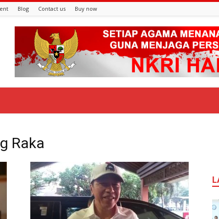
ent
Blog
Contact us
Buy now
ng Raka
L