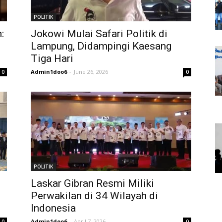
POLITIK
:
Jokowi Mulai Safari Politik di
Lampung, Didampingi Kaesang
Tiga Hari
Admin1doo6
-
June 26, 2026
0
0
POLITIK
Laskar Gibran Resmi Miliki
Perwakilan di 34 Wilayah di
Indonesia
Admin1doo6
-
April 7, 2026
0
0