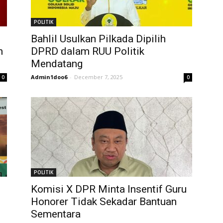
POLITIK
g
Bahlil Usulkan Pilkada Dipilih
n
DPRD dalam RUU Politik
Mendatang
Admin1doo6
-
December 7, 2025
0
0
POLITIK
Komisi X DPR Minta Insentif Guru
Honorer Tidak Sekadar Bantuan
Sementara