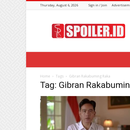
Thursday, August 6, 2026
Sign in / Join
Advertisem
Spoiler.id
Home
Tags
Gibran Rakabuming Raka
Tag: Gibran Rakabumi