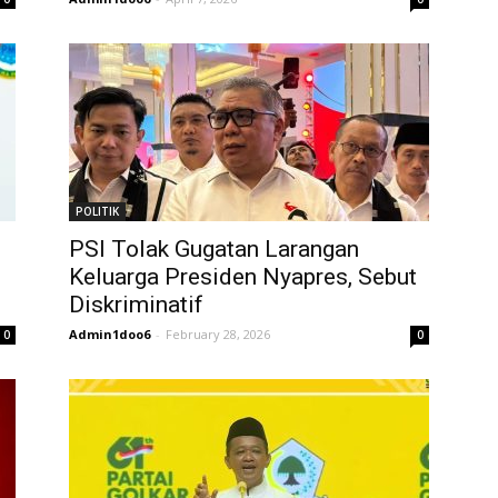
POLITIK
PSI Tolak Gugatan Larangan
Keluarga Presiden Nyapres, Sebut
Diskriminatif
Admin1doo6
-
February 28, 2026
0
0