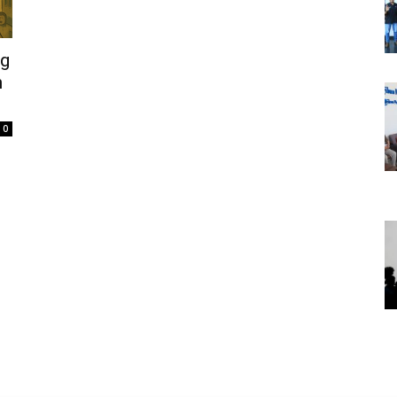
ng
n
0