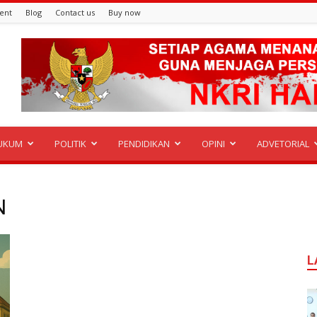
ent
Blog
Contact us
Buy now
UKUM
POLITIK
PENDIDIKAN
OPINI
ADVETORIAL
N
L