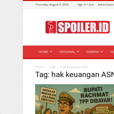
Thursday, August 6, 2026
Sign in / Join
Advertisem
Spoiler.id
HOME
NASIONAL
DAERAH
H
Home
Tags
Hak keuangan ASN
Tag: hak keuangan AS