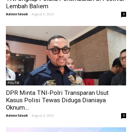
Lembah Baliem
Admin1doo6
-
August 9, 2026
0
POLITIK
DPR Minta TNI-Polri Transparan Usut
Kasus Polisi Tewas Diduga Dianiaya
Oknum...
Admin1doo6
-
August 6, 2026
0