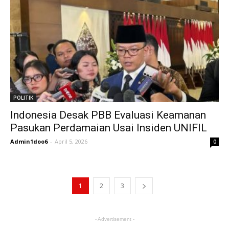
POLITIK
Indonesia Desak PBB Evaluasi Keamanan
Pasukan Perdamaian Usai Insiden UNIFIL
Admin1doo6
-
April 5, 2026
0
1
2
3
- Advertisement -