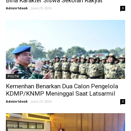
Bina Karakter Siswa Sekolah Rakyat
Admin1doo6
-
June 25, 2026
0
POLITIK
Kemenhan Benarkan Dua Calon Pengelola
KDMP/KNMP Meninggal Saat Latsarmil
Admin1doo6
-
June 23, 2026
0