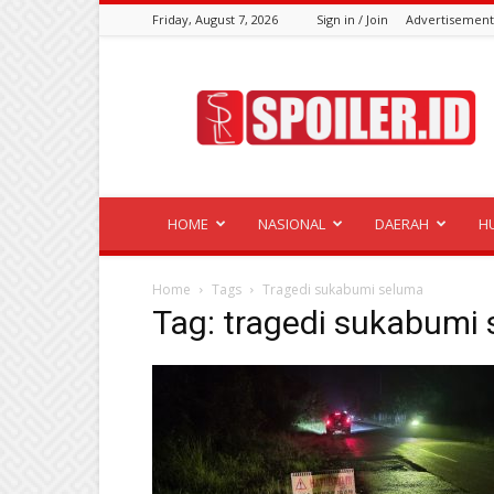
Friday, August 7, 2026
Sign in / Join
Advertisement
Spoiler.id
HOME
NASIONAL
DAERAH
H
Home
Tags
Tragedi sukabumi seluma
Tag: tragedi sukabumi