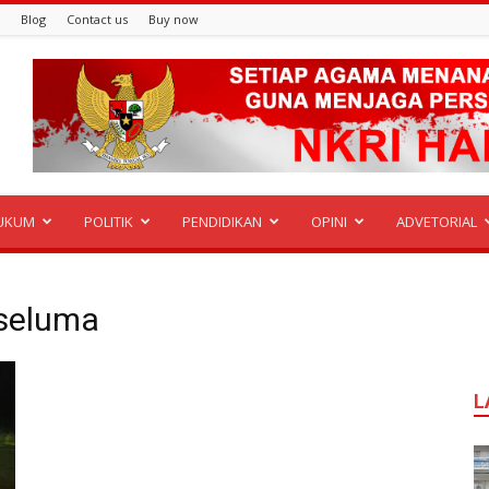
Blog
Contact us
Buy now
UKUM
POLITIK
PENDIDIKAN
OPINI
ADVETORIAL
 seluma
L