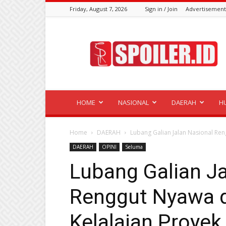
Friday, August 7, 2026
Sign in / Join
Advertisement
Spoiler.id
HOME
NASIONAL
DAERAH
H
Home
DAERAH
Lubang Galian Jalan Nasional Ren
DAERAH
OPINI
Seluma
Lubang Galian Ja
Renggut Nyawa d
Kelalaian Proye