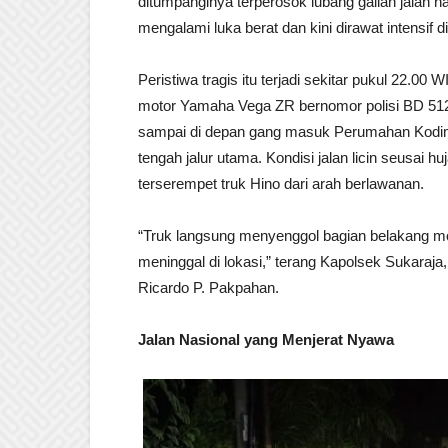
ditumpanginya terperosok lubang galian jalan 
mengalami luka berat dan kini dirawat intensif d
Peristiwa tragis itu terjadi sekitar pukul 22.0
motor Yamaha Vega ZR bernomor polisi BD 512
sampai di depan gang masuk Perumahan Kodim,
tengah jalur utama. Kondisi jalan licin seusai h
terserempet truk Hino dari arah berlawanan.
“Truk langsung menyenggol bagian belakang moto
meninggal di lokasi,” terang Kapolsek Sukaraj
Ricardo P. Pakpahan.
Jalan Nasional yang Menjerat Nyawa