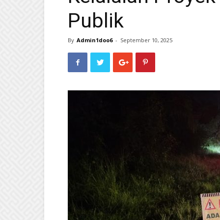
Publik
By
Admin1doo6
-
September 10, 2025