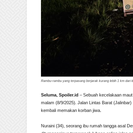
Rambu-rambu yang terpasang berjarak kurang lebih 1 km dari lok
Seluma, Spoiler.id
– Sebuah kecelakaan maut
malam (8/9/2025). Jalan Lintas Barat (Jalinba
kembali memakan korban jiwa.
Nuraini (34), seorang ibu rumah tangga asal De