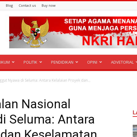
Blog
Contact us
Buy now
UKUM
POLITIK
PENDIDIKAN
OPINI
ADVETORIAL
ggut Nyawa di Seluma: Antara Kelalaian Proyek dan...
lan Nasional
L
i Seluma: Antara
k dan Keselamatan