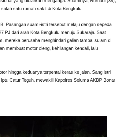
nasional yang dibiarkan menganga. Suaminya, Nurhadi (39),
i salah satu rumah sakit di Kota Bengkulu.
0 WIB. Pasangan suami-istri tersebut melaju dengan sepeda
7 PJ dari arah Kota Bengkulu menuju Sukaraja. Saat
 mereka berusaha menghindari galian tambal sulam di
ujan membuat motor oleng, kehilangan kendali, lalu
r hingga keduanya terpental keras ke jalan. Sang istri
a, Iptu Catur Teguh, mewakili Kapolres Seluma AKBP Bonar