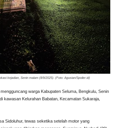
asi kejadian, Senin malam (8/9/2025). (Foto: Agusian/Spoiler.id)
 mengguncang warga Kabupaten Seluma, Bengkulu, Senin
r) di kawasan Kelurahan Babatan, Kecamatan Sukaraja,
sa Sidoluhur, tewas seketika setelah motor yang