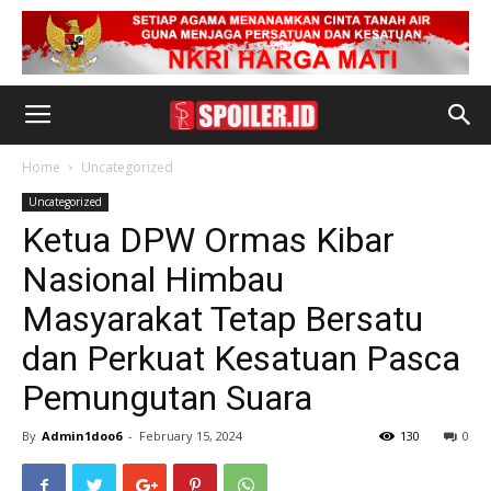
Home
Uncategorized
Uncategorized
Ketua DPW Ormas Kibar
Nasional Himbau
Masyarakat Tetap Bersatu
dan Perkuat Kesatuan Pasca
Pemungutan Suara
By
Admin1doo6
-
February 15, 2024
130
0