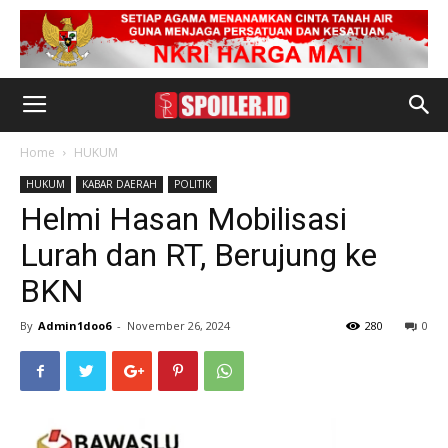
Home
HUKUM
HUKUM
KABAR DAERAH
POLITIK
Helmi Hasan Mobilisasi
Lurah dan RT, Berujung ke
BKN
By
Admin1doo6
-
November 26, 2024
280
0