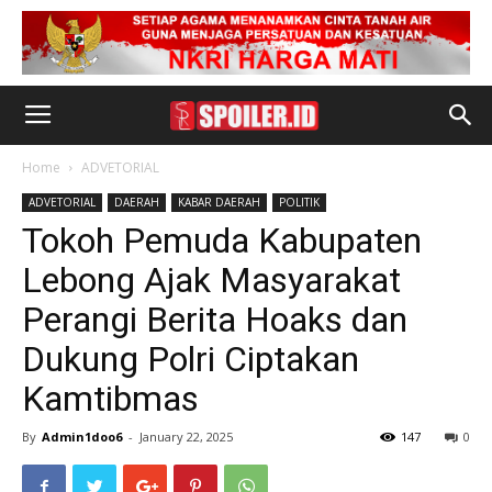
Home
ADVETORIAL
ADVETORIAL
DAERAH
KABAR DAERAH
POLITIK
Tokoh Pemuda Kabupaten
Lebong Ajak Masyarakat
Perangi Berita Hoaks dan
Dukung Polri Ciptakan
Kamtibmas
By
Admin1doo6
-
January 22, 2025
147
0