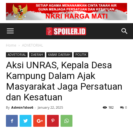
Home
ADVETORIAL
ADVETORIAL
DAERAH
KABAR DAERAH
POLITIK
Aksi UNRAS, Kepala Desa
Kampung Dalam Ajak
Masyarakat Jaga Persatuan
dan Kesatuan
By
Admin1doo6
-
January 22, 2025
182
0