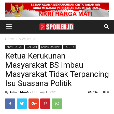
Home
ADVETORIAL
ADVETORIAL
DAERAH
KABAR DAERAH
POLITIK
Ketua Kerukunan
Masyarakat BS Imbau
Masyarakat Tidak Terpancing
Isu Suasana Politik
By
Admin1doo6
-
February 13, 2025
134
0