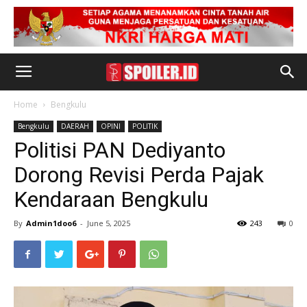
Home
Bengkulu
Bengkulu
DAERAH
OPINI
POLITIK
Politisi PAN Dediyanto
Dorong Revisi Perda Pajak
Kendaraan Bengkulu
By
Admin1doo6
-
June 5, 2025
243
0