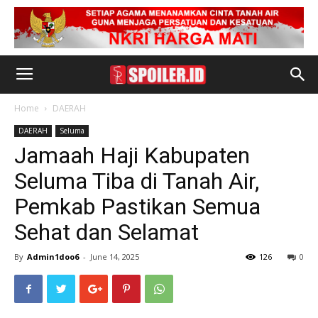
Home
DAERAH
DAERAH
Seluma
Jamaah Haji Kabupaten
Seluma Tiba di Tanah Air,
Pemkab Pastikan Semua
Sehat dan Selamat
By
Admin1doo6
-
June 14, 2025
126
0