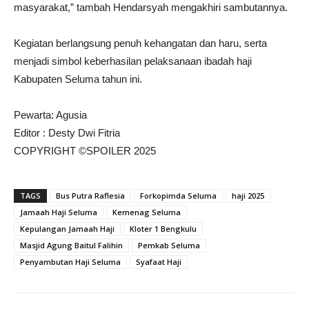
masyarakat,” tambah Hendarsyah mengakhiri sambutannya.
Kegiatan berlangsung penuh kehangatan dan haru, serta
menjadi simbol keberhasilan pelaksanaan ibadah haji
Kabupaten Seluma tahun ini.
Pewarta: Agusia
Editor : Desty Dwi Fitria
COPYRIGHT ©SPOILER 2025
TAGS
Bus Putra Raflesia
Forkopimda Seluma
haji 2025
Jamaah Haji Seluma
Kemenag Seluma
Kepulangan Jamaah Haji
Kloter 1 Bengkulu
Masjid Agung Baitul Falihin
Pemkab Seluma
Penyambutan Haji Seluma
Syafaat Haji