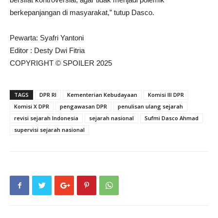
berkepanjangan di masyarakat,” tutup Dasco.
Pewarta: Syafri Yantoni
Editor : Desty Dwi Fitria
COPYRIGHT © SPOILER 2025
TAGS
DPR RI
Kementerian Kebudayaan
Komisi III DPR
Komisi X DPR
pengawasan DPR
penulisan ulang sejarah
revisi sejarah Indonesia
sejarah nasional
Sufmi Dasco Ahmad
supervisi sejarah nasional