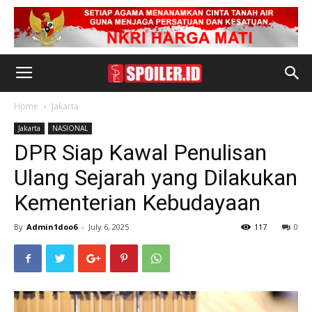
Home
Jakarta
Jakarta
NASIONAL
DPR Siap Kawal Penulisan
Ulang Sejarah yang Dilakukan
Kementerian Kebudayaan
By
Admin1doo6
-
July 6, 2025
117
0