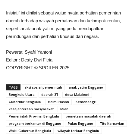
Inisiatif ini dinilai sebagai wujud nyata perhatian pemerintah
daerah terhadap wilayah perbatasan dan kelompok rentan,
seperti anak-anak yatim, yang perlu mendapatkan
perlindungan dan perhatian khusus dari negara.
Pewarta: Syafri Yantoni
Editor : Desty Dwi Fitria
COPYRIGHT © SPOILER 2025
TAGS
aksi sosial pemerintah
anak yatim Enggano
Bengkulu Utara
daerah 3T
desa Malakoni
Gubernur Bengkulu
Helmi Hasan
Kemendagri
kesejahteraan masyarakat
Mian
Pemerintah Provinsi Bengkulu
pemetaan masalah daerah
program berkantor di Enggano
Pulau Enggano
Tito Karnavian
Wakil Gubernur Bengkulu
wilayah terluar Bengkulu