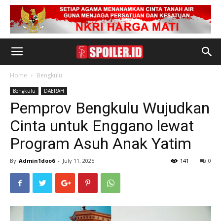
Home
Bengkulu
Bengkulu
DAERAH
Pemprov Bengkulu Wujudkan
Cinta untuk Enggano lewat
Program Asuh Anak Yatim
By
Admin1doo6
-
July 11, 2025
141
0