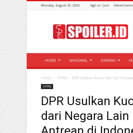
Monday, August 10, 2026
Sign in / Join
Advertisem
Spoiler.id
HOME
NASIONAL
DAERAH
H
Home
OPINI
DPR Usulkan Kuota Haji Tak Terpakai
OPINI
DPR Usulkan Kuot
dari Negara Lain
Antrean di Indon