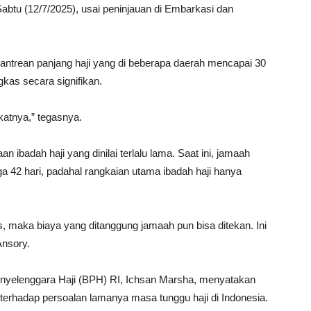
abtu (12/7/2025), usai peninjauan di Embarkasi dan
a antrean panjang haji yang di beberapa daerah mencapai 30
gkas secara signifikan.
katnya,” tegasnya.
n ibadah haji yang dinilai terlalu lama. Saat ini, jamaah
a 42 hari, padahal rangkaian utama ibadah haji hanya
as, maka biaya yang ditanggung jamaah pun bisa ditekan. Ini
Ansory.
enyelenggara Haji (BPH) RI, Ichsan Marsha, menyatakan
terhadap persoalan lamanya masa tunggu haji di Indonesia.