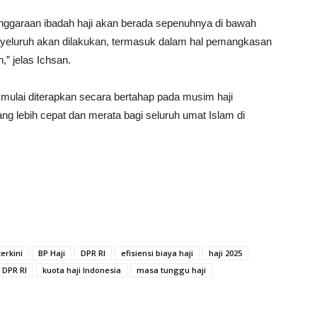
lenggaraan ibadah haji akan berada sepenuhnya di bawah
yeluruh akan dilakukan, termasuk dalam hal pemangkasan
,” jelas Ichsan.
 mulai diterapkan secara bertahap pada musim haji
g lebih cepat dan merata bagi seluruh umat Islam di
terkini
BP Haji
DPR RI
efisiensi biaya haji
haji 2025
I DPR RI
kuota haji Indonesia
masa tunggu haji