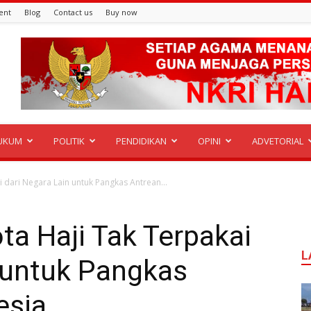
ent
Blog
Contact us
Buy now
UKUM
POLITIK
PENDIDIKAN
OPINI
ADVETORIAL
 dari Negara Lain untuk Pangkas Antrean...
a Haji Tak Terpakai
L
 untuk Pangkas
esia