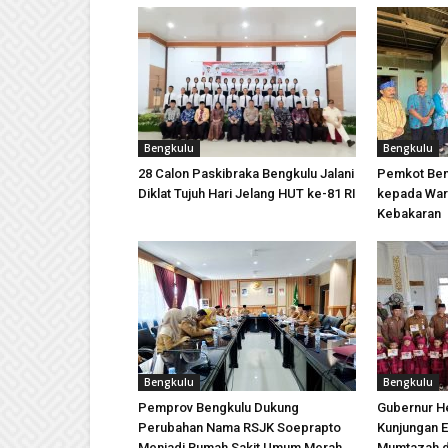
Bengkulu
Bengkulu
28 Calon Paskibraka Bengkulu Jalani
Pemkot Ben
Diklat Tujuh Hari Jelang HUT ke-81 RI
kepada War
Kebakaran
Bengkulu
Bengkulu
Pemprov Bengkulu Dukung
Gubernur H
Perubahan Nama RSJK Soeprapto
Kunjungan E
Menjadi Rumah Sakit Umum Merah
Mumtazah d