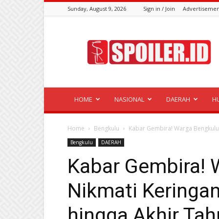
Sunday, August 9, 2026
Sign in / Join
Advertisemen
Spoiler.id
HOME
NASIONAL
DAERAH
H
Home
Bengkulu
Kabar Gembira! Warga Bengkulu B
Bengkulu
DAERAH
Kabar Gembira! 
Nikmati Keringa
hingga Akhir Ta