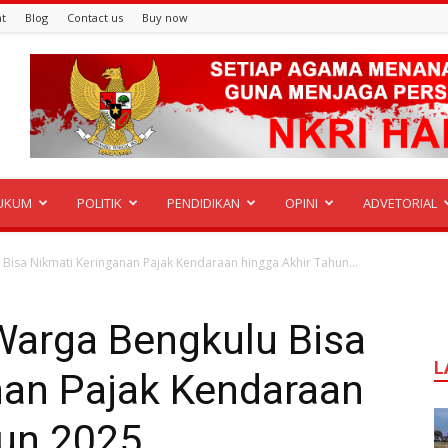
t
Blog
Contact us
Buy now
UKUM
POLITIK
PENDIDIKAN
OPINI
ADVETORIAL
isa Nikmati Keringanan Pajak Kendaraan hingga Akhir Tahun...
Warga Bengkulu Bisa
L
nan Pajak Kendaraan
hun 2025