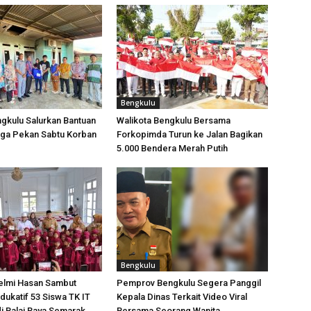
Bengkulu
gkulu Salurkan Bantuan
Walikota Bengkulu Bersama
ga Pekan Sabtu Korban
Forkopimda Turun ke Jalan Bagikan
5.000 Bendera Merah Putih
Bengkulu
elmi Hasan Sambut
Pemprov Bengkulu Segera Panggil
dukatif 53 Siswa TK IT
Kepala Dinas Terkait Video Viral
i Balai Raya Semarak
Bersama Seorang Wanita