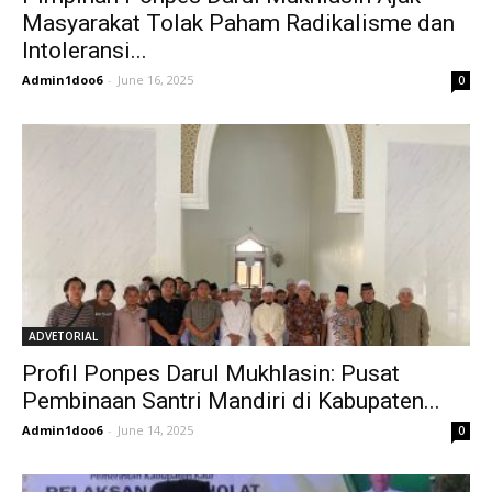
Masyarakat Tolak Paham Radikalisme dan
Intoleransi...
Admin1doo6
-
June 16, 2025
0
ADVETORIAL
Profil Ponpes Darul Mukhlasin: Pusat
Pembinaan Santri Mandiri di Kabupaten...
Admin1doo6
-
June 14, 2025
0