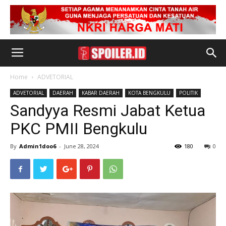
Home
ADVETORIAL
ADVETORIAL
DAERAH
KABAR DAERAH
KOTA BENGKULU
POLITIK
Sandyya Resmi Jabat Ketua
PKC PMII Bengkulu
By
Admin1doo6
-
June 28, 2024
180
0