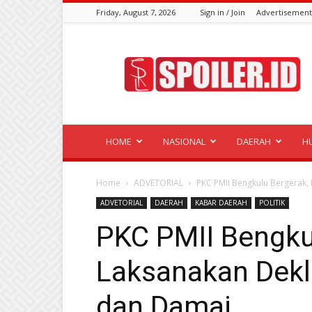
Friday, August 7, 2026
Sign in / Join
Advertisement
Spoiler.id
HOME
NASIONAL
DAERAH
H
Home
ADVETORIAL
PKC PMII Bengkulu Bergerak,
ADVETORIAL
DAERAH
KABAR DAERAH
POLITIK
PKC PMII Bengku
Laksanakan Dekl
dan Damai