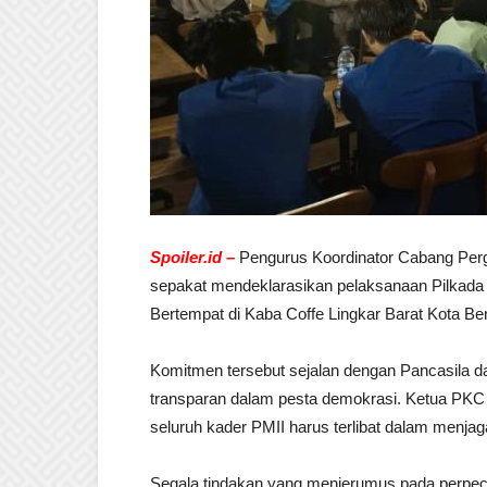
Spoiler.id –
Pengurus Koordinator Cabang Per
sepakat mendeklarasikan pelaksanaan Pilkada 
Bertempat di Kaba Coffe Lingkar Barat Kota Be
Komitmen tersebut sejalan dengan Pancasila d
transparan dalam pesta demokrasi. Ketua PK
seluruh kader PMII harus terlibat dalam menjaga
Segala tindakan yang menjerumus pada perpeca