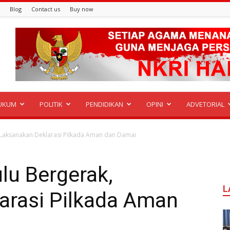
Blog
Contact us
Buy now
UKUM
POLITIK
PENDIDIKAN
OPINI
ADVETORIAL
 Laksanakan Deklarasi Pilkada Aman dan Damai
lu Bergerak,
L
arasi Pilkada Aman