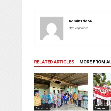
Admin1doo6
https://spoiler.id
RELATED ARTICLES
MORE FROM A
Bengkulu
Bengkulu