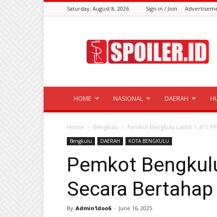
Saturday, August 8, 2026
Sign in / Join
Advertisem
Spoiler.id
HOME
NASIONAL
DAERAH
H
Home
Bengkulu
Pemkot Bengkulu Lantik 1.411 PP
Bengkulu
DAERAH
KOTA BENGKULU
Pemkot Bengkulu
Secara Bertahap 
By
Admin1doo6
-
June 16, 2025