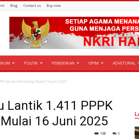
ent
Blog
Contact us
Buy now
UKUM
POLITIK
PENDIDIKAN
OPINI
ADVETORIAL
PK Secara Bertahap Mulai 16 Juni 2025
 Lantik 1.411 PPPK
L
Mulai 16 Juni 2025
138
0