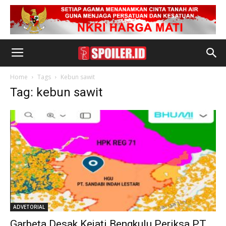
Home
Tags
Kebun sawit
Tag: kebun sawit
ADVETORIAL
Garbeta Desak Kejati Bengkulu Periksa PT