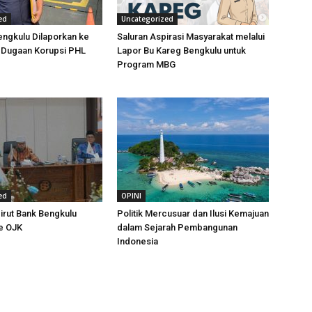
ed
Uncategorized
ngkulu Dilaporkan ke
Saluran Aspirasi Masyarakat melalui
t Dugaan Korupsi PHL
Lapor Bu Kareg Bengkulu untuk
Program MBG
ed
OPINI
irut Bank Bengkulu
Politik Mercusuar dan Ilusi Kemajuan
e OJK
dalam Sejarah Pembangunan
Indonesia