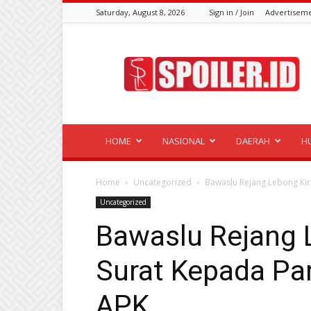
Saturday, August 8, 2026
Sign in / Join
Advertisem
Spoiler.id
HOME
NASIONAL
DAERAH
H
Home
Uncategorized
Bawaslu Rejang Lebong Ki
Uncategorized
Bawaslu Rejang 
Surat Kepada Pa
APK