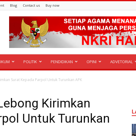
ent
Blog
Contact us
Buy now
UKUM
POLITIK
PENDIDIKAN
OPINI
ADVETORIAL
rimkan Surat Kepada Parpol Untuk Turunkan APK
Lebong Kirimkan
L
rpol Untuk Turunkan