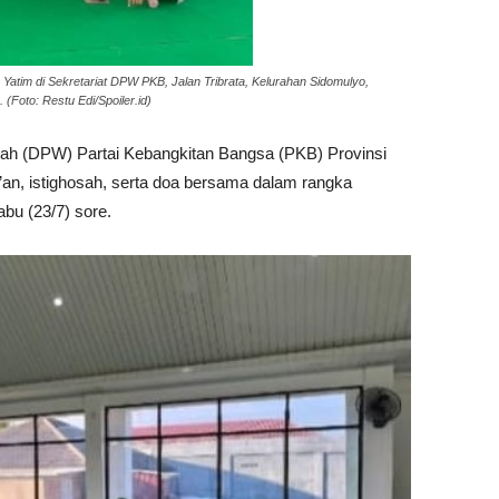
Yatim di Sekretariat DPW PKB, Jalan Tribrata, Kelurahan Sidomulyo,
Foto: Restu Edi/Spoiler.id)
h (DPW) Partai Kebangkitan Bangsa (PKB) Provinsi
an, istighosah, serta doa bersama dalam rangka
bu (23/7) sore.