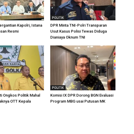
POLITIK
rgantian Kapolri, Istana
DPR Minta TNI-Polri Transparan
asan Resmi
Usut Kasus Polisi Tewas Diduga
Dianiaya Oknum TNI
POLITIK
ti Ongkos Politik Mahal
Komisi IX DPR Dorong BGN Evaluasi
raknya OTT Kepala
Program MBG usai Putusan MK