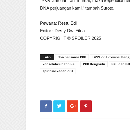
“PKB lahir dari rahim umat, maka kepedulian te
DNA perjuangan kami,” tambah Suroto.
Pewarta: Restu Edi
Editor : Desty Dwi Fitria
COPYRIGHT © SPOILER 2025
TAGS
doa bersama PKB
DPW PKB Provinsi Beng
konsolidasi batin PKB
PKB Bengkulu
PKB dan Pi
spiritual kader PKB