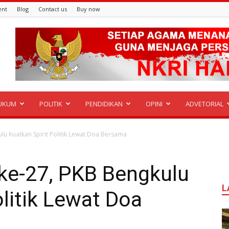
ent
Blog
Contact us
Buy now
UKUM
POLITIK
PENDIDIKAN
OPINI
ADVETORIAL
ulu Kuatkan Spirit Politik Lewat Doa Bersama
 ke-27, PKB Bengkulu
L
olitik Lewat Doa