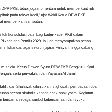
uksi DPP PKB, tetapi juga momentum untuk memperkuat ruh
rpihak pada rakyat kecil,” ujar Wakil Ketua DPW PKB
saat memberikan sambutan.
ntuk konsolidasi batin bagi kader-kader PKB dalam
i Pilkada dan Pemilu 2029. Ia juga menyampaikan pesan
n Iskandar, agar seluruh jajaran wilayah hingga cabang
 Kosim selaku Ketua Dewan Syuro DPW PKB Bengkulu, Kyai
gah, serta perwakilan dari Yayasan Al Jamil.
ahlil, dan Shalawat, dilanjutkan Istighosah, pembacaan doa
unan secara simbolis kepada anak-anak yatim. Kegiatan
n bersama sebagai simbol kebersamaan dan syukur.