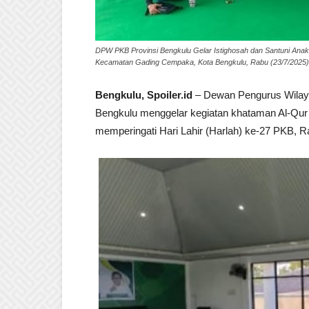
DPW PKB Provinsi Bengkulu Gelar Istighosah dan Santuni Anak 
Kecamatan Gading Cempaka, Kota Bengkulu, Rabu (23/7/2025). (
Bengkulu, Spoiler.id
– Dewan Pengurus Wilaya
Bengkulu menggelar kegiatan khataman Al-Qur’
memperingati Hari Lahir (Harlah) ke-27 PKB, Ra