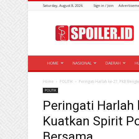
Saturday, August 8, 2026
Sign in / Join
Advertisem
Spoiler.id
HOME
NASIONAL
DAERAH
H
Home
POLITIK
Peringati Harlah ke-27, PKB Bengk
POLITIK
Peringati Harlah
Kuatkan Spirit P
Bersama