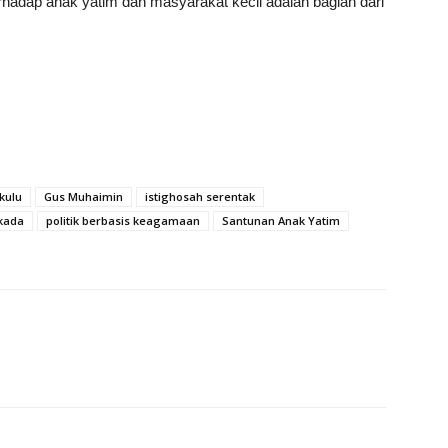
rhadap anak yatim dan masyarakat kecil adalah bagian dari
kulu
Gus Muhaimin
istighosah serentak
lkada
politik berbasis keagamaan
Santunan Anak Yatim