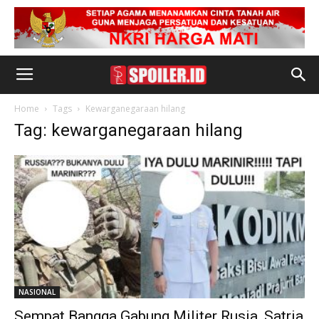
Home
Tags
Kewarganegaraan hilang
Tag: kewarganegaraan hilang
NASIONAL
Sempat Bangga Gabung Militer Rusia, Satria